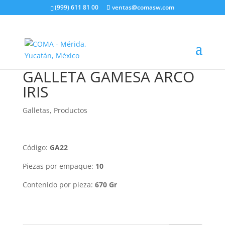
(999) 611 81 00
ventas@comasw.com
GALLETA GAMESA ARCO
IRIS
Galletas
,
Productos
Código:
GA22
Piezas por empaque:
10
Contenido por pieza:
670 Gr