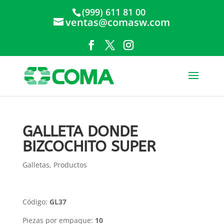
(999) 611 81 00
ventas@comasw.com
GALLETA DONDE
BIZCOCHITO SUPER
Galletas
,
Productos
Código:
GL37
Piezas por empaque:
10