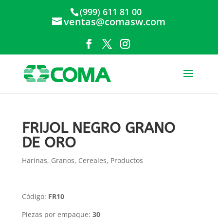
(999) 611 81 00
ventas@comasw.com
FRIJOL NEGRO GRANO
DE ORO
Harinas, Granos, Cereales
,
Productos
Código:
FR10
Piezas por empaque:
30