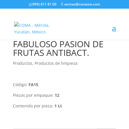
(999) 611 81 00
ventas@comasw.com
FABULOSO PASION DE
FRUTAS ANTIBACT.
Productos
,
Productos de limpieza
Código:
FA15
Piezas por empaque:
12
Contenido por pieza:
1 Lt