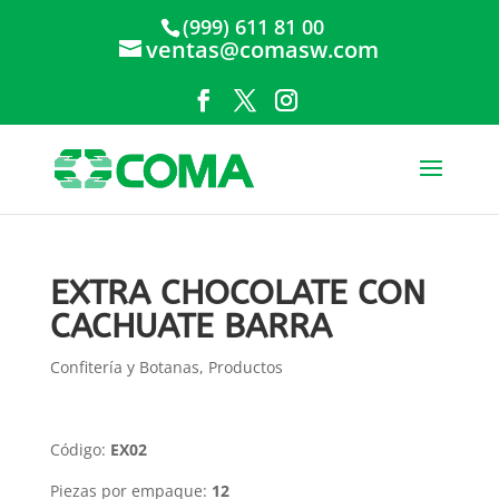
(999) 611 81 00
ventas@comasw.com
EXTRA CHOCOLATE CON
CACHUATE BARRA
Confitería y Botanas
,
Productos
Código:
EX02
Piezas por empaque:
12