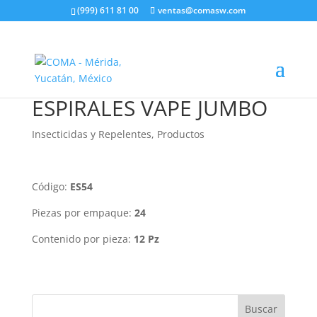
(999) 611 81 00
ventas@comasw.com
ESPIRALES VAPE JUMBO
Insecticidas y Repelentes
,
Productos
Código:
ES54
Piezas por empaque:
24
Contenido por pieza:
12 Pz