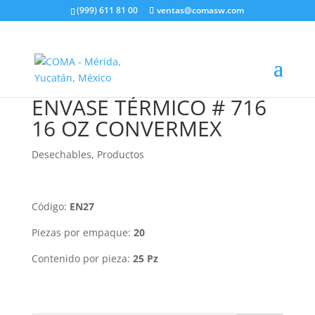
(999) 611 81 00
ventas@comasw.com
ENVASE TÉRMICO # 716
16 OZ CONVERMEX
Desechables
,
Productos
Código:
EN27
Piezas por empaque:
20
Contenido por pieza:
25 Pz