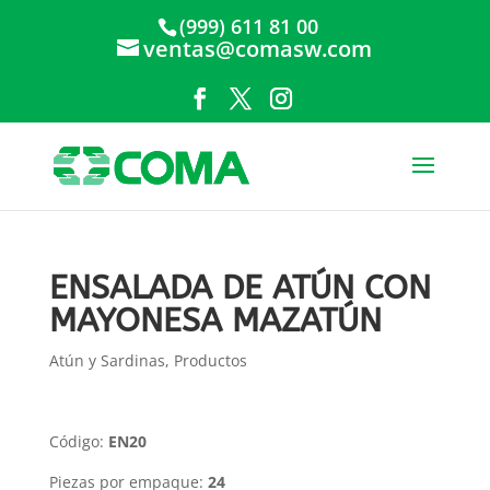
(999) 611 81 00
ventas@comasw.com
ENSALADA DE ATÚN CON
MAYONESA MAZATÚN
Atún y Sardinas
,
Productos
Código:
EN20
Piezas por empaque:
24