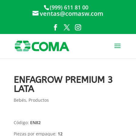
(999) 611 81 00
ventas@comasw.com
ENFAGROW PREMIUM 3
LATA
Bebés
,
Productos
Código:
EN82
Piezas por empaque:
12