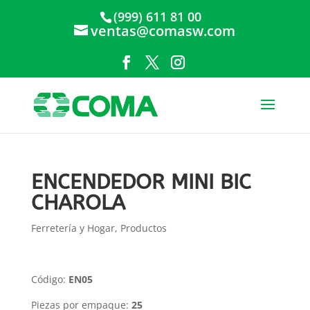
(999) 611 81 00
ventas@comasw.com
ENCENDEDOR MINI BIC
CHAROLA
Ferretería y Hogar
,
Productos
Código:
EN05
Piezas por empaque:
25