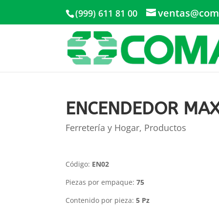
ventas@com
(999) 611 81 00
ENCENDEDOR MAXI
Ferretería y Hogar
,
Productos
Código:
EN02
Piezas por empaque:
75
Contenido por pieza:
5 Pz