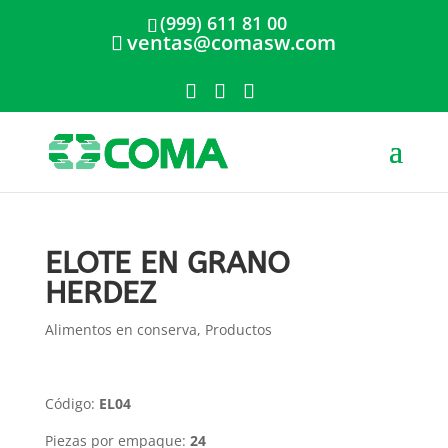
(999) 611 81 00
ventas@comasw.com
ELOTE EN GRANO
HERDEZ
Alimentos en conserva
,
Productos
Código:
EL04
Piezas por empaque:
24