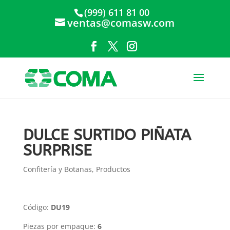
(999) 611 81 00
ventas@comasw.com
DULCE SURTIDO PIÑATA
SURPRISE
Confitería y Botanas
,
Productos
Código:
DU19
Piezas por empaque:
6