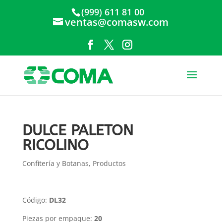
(999) 611 81 00
ventas@comasw.com
DULCE PALETON
RICOLINO
Confitería y Botanas
,
Productos
Código:
DL32
Piezas por empaque:
20