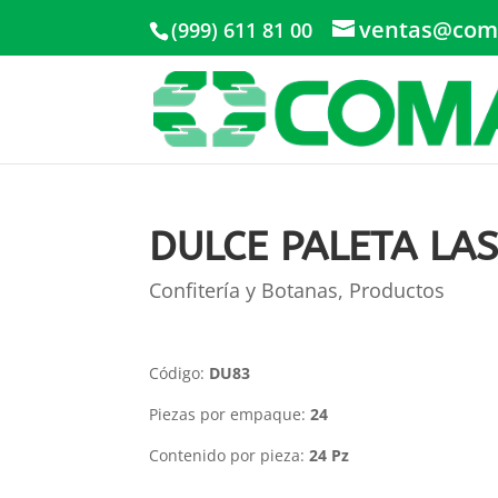
ventas@com
(999) 611 81 00
DULCE PALETA LA
Confitería y Botanas
,
Productos
Código:
DU83
Piezas por empaque:
24
Contenido por pieza:
24 Pz