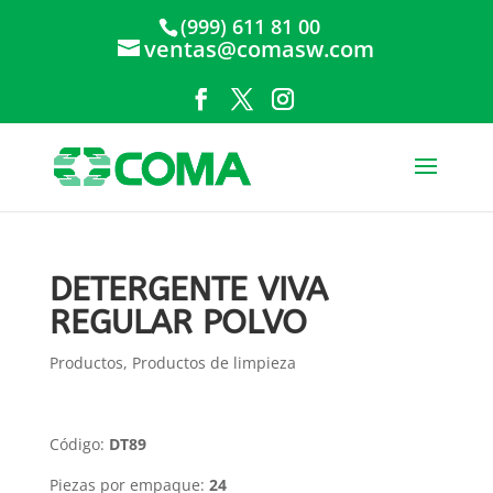
(999) 611 81 00
ventas@comasw.com
DETERGENTE VIVA
REGULAR POLVO
Productos
,
Productos de limpieza
Código:
DT89
Piezas por empaque:
24