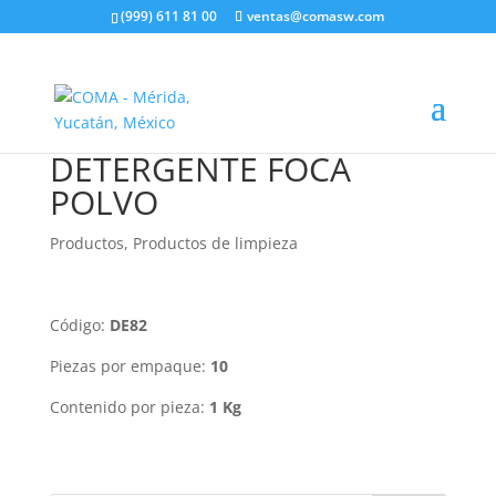
(999) 611 81 00
ventas@comasw.com
DETERGENTE FOCA
POLVO
Productos
,
Productos de limpieza
Código:
DE82
Piezas por empaque:
10
Contenido por pieza:
1 Kg