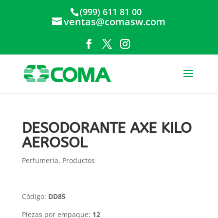
(999) 611 81 00
ventas@comasw.com
DESODORANTE AXE KILO
AEROSOL
Perfumería
,
Productos
Código:
DD85
Piezas por empaque:
12