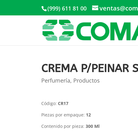
ventas@com
(999) 611 81 00
CREMA P/PEINAR 
Perfumería
,
Productos
Código:
CR17
Piezas por empaque:
12
Contenido por pieza:
300 Ml