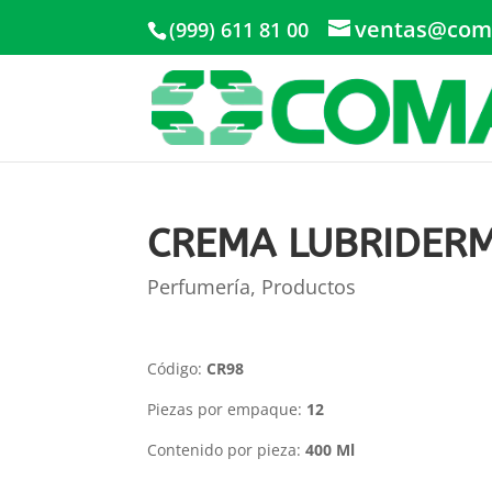
ventas@com
(999) 611 81 00
CREMA LUBRIDERM
Perfumería
,
Productos
Código:
CR98
Piezas por empaque:
12
Contenido por pieza:
400 Ml