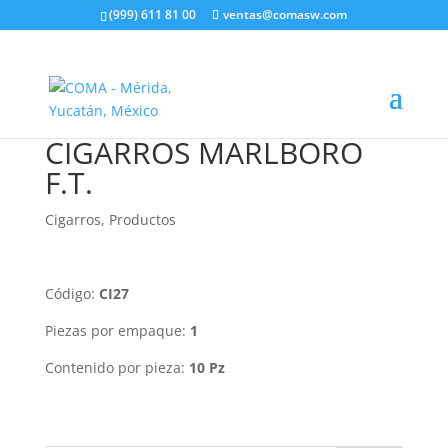
(999) 611 81 00
ventas@comasw.com
CIGARROS MARLBORO
F.T.
Cigarros
,
Productos
Código:
CI27
Piezas por empaque:
1
Contenido por pieza:
10 Pz