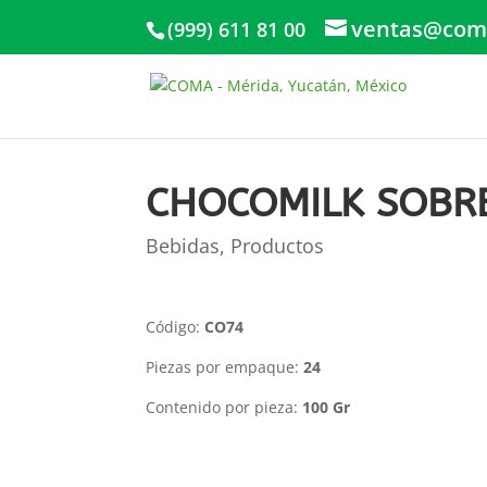
ventas@com
(999) 611 81 00
CHOCOMILK SOBR
Bebidas
,
Productos
Código:
CO74
Piezas por empaque:
24
Contenido por pieza:
100 Gr