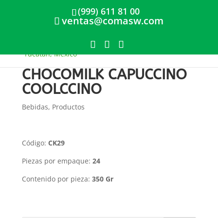
(999) 611 81 00
ventas@comasw.com
CHOCOMILK CAPUCCINO
COOLCCINO
Bebidas
,
Productos
Código:
CK29
Piezas por empaque:
24
Contenido por pieza:
350 Gr