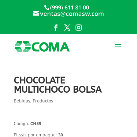
(999) 611 81 00
ventas@comasw.com
CHOCOLATE
MULTICHOCO BOLSA
Bebidas
,
Productos
Código:
CH59
Piezas por empaque:
30