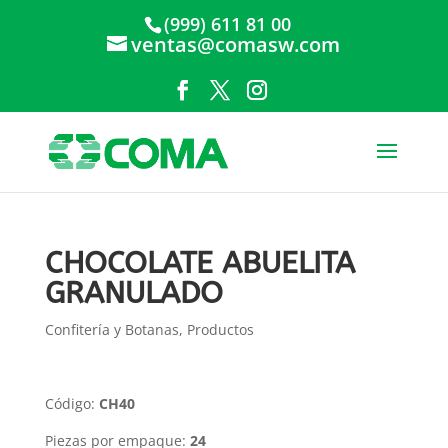
(999) 611 81 00
ventas@comasw.com
CHOCOLATE ABUELITA
GRANULADO
Confitería y Botanas
,
Productos
Código:
CH40
Piezas por empaque:
24