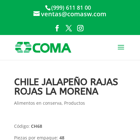
(999) 611 81 00
ventas@comasw.com
CHILE JALAPEÑO RAJAS
ROJAS LA MORENA
Alimentos en conserva
,
Productos
Código:
CH68
Piezas por empaque:
48