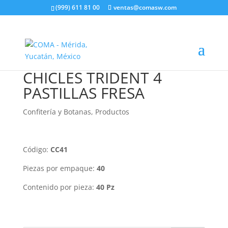
(999) 611 81 00
ventas@comasw.com
CHICLES TRIDENT 4
PASTILLAS FRESA
Confitería y Botanas
,
Productos
Código:
CC41
Piezas por empaque:
40
Contenido por pieza:
40 Pz