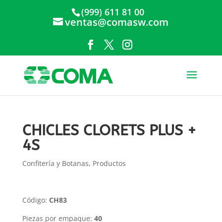
(999) 611 81 00
ventas@comasw.com
CHICLES CLORETS PLUS +
4S
Confitería y Botanas
,
Productos
Código:
CH83
Piezas por empaque:
40