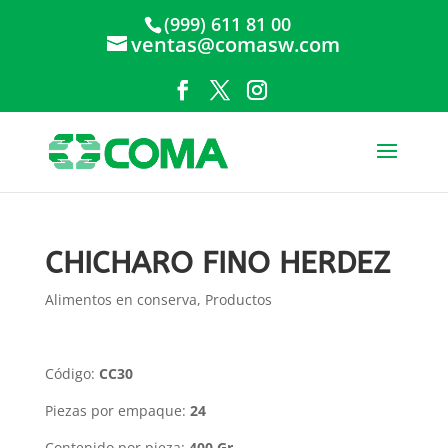
(999) 611 81 00
ventas@comasw.com
CHICHARO FINO HERDEZ
Alimentos en conserva
,
Productos
Código:
CC30
Piezas por empaque:
24
Contenido por pieza:
400 Gr