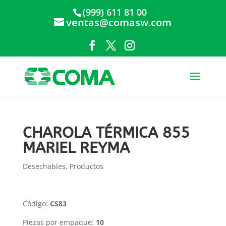
(999) 611 81 00
ventas@comasw.com
CHAROLA TÉRMICA 855
MARIEL REYMA
Desechables
,
Productos
Código:
CS83
Piezas por empaque:
10