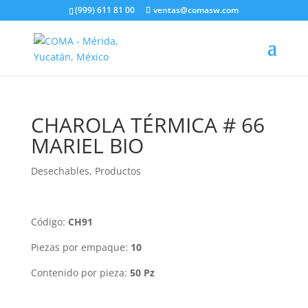
(999) 611 81 00
ventas@comasw.com
CHAROLA TÉRMICA # 66
MARIEL BIO
Desechables
,
Productos
Código:
CH91
Piezas por empaque:
10
Contenido por pieza:
50 Pz