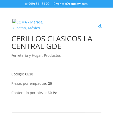
(999) 611 81 00
ventas@comasw.com
CERILLOS CLASICOS LA
CENTRAL GDE
Ferretería y Hogar
,
Productos
Código:
CE30
Piezas por empaque:
20
Contenido por pieza:
50 Pz