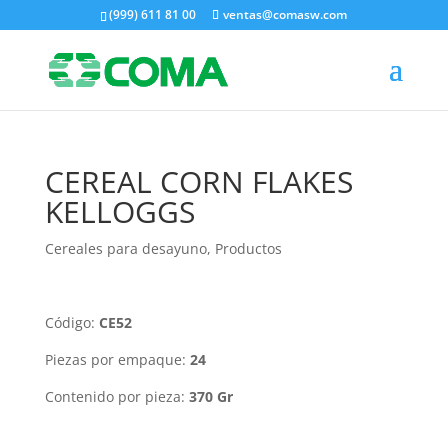
(999) 611 81 00
ventas@comasw.com
CEREAL CORN FLAKES
KELLOGGS
Cereales para desayuno
,
Productos
Código:
CE52
Piezas por empaque:
24
Contenido por pieza:
370 Gr