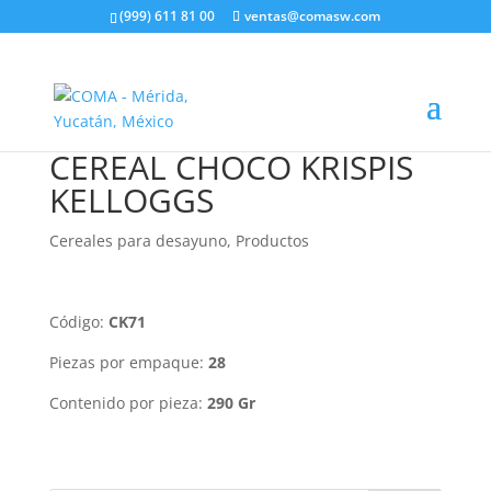
(999) 611 81 00
ventas@comasw.com
CEREAL CHOCO KRISPIS
KELLOGGS
Cereales para desayuno
,
Productos
Código:
CK71
Piezas por empaque:
28
Contenido por pieza:
290 Gr