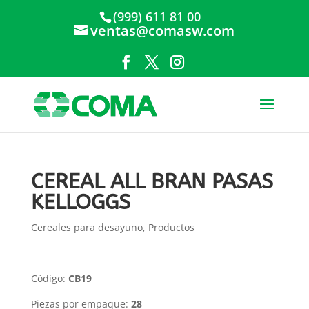
(999) 611 81 00
ventas@comasw.com
CEREAL ALL BRAN PASAS
KELLOGGS
Cereales para desayuno
,
Productos
Código:
CB19
Piezas por empaque:
28