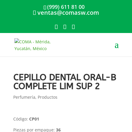
(999) 611 81 00
ventas@comasw.com
CEPILLO DENTAL ORAL-B
COMPLETE LIM SUP 2
Perfumería
,
Productos
Código:
CP01
Piezas por empaque:
36