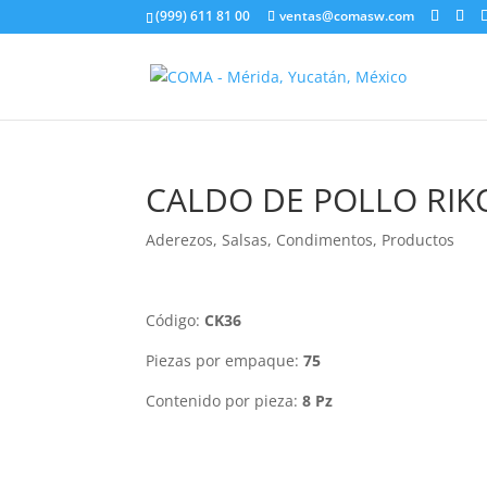
(999) 611 81 00
ventas@comasw.com
CALDO DE POLLO RIK
Aderezos, Salsas, Condimentos
,
Productos
Código:
CK36
Piezas por empaque:
75
Contenido por pieza:
8 Pz