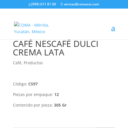
(999) 611 81 00
ventas@comasw.com
CAFÉ NESCAFÉ DULCI
CREMA LATA
Café
,
Productos
Código:
CS97
Piezas por empaque:
12
Contenido por pieza:
305 Gr