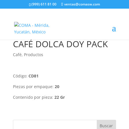
(999) 611 81 00
ventas@comasw.com
CAFÉ DOLCA DOY PACK
Café
,
Productos
Código:
CD81
Piezas por empaque:
20
Contenido por pieza:
22 Gr