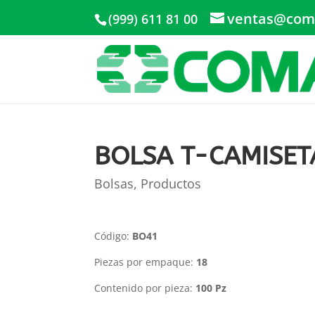
ventas@com
(999) 611 81 00
BOLSA T-CAMISET
Bolsas
,
Productos
Código:
BO41
Piezas por empaque:
18
Contenido por pieza:
100 Pz