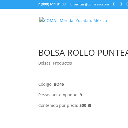
(999) 611 81 00
ventas@comasw.com
BOLSA ROLLO PUNTEA
Bolsas
,
Productos
Código:
BO45
Piezas por empaque:
9
Contenido por pieza:
500 Bl