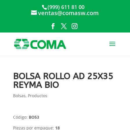
(999) 611 81 00
ventas@comasw.com
BOLSA ROLLO AD 25X35
REYMA BIO
Bolsas
,
Productos
Código:
BO53
Piezas por empaque:
18