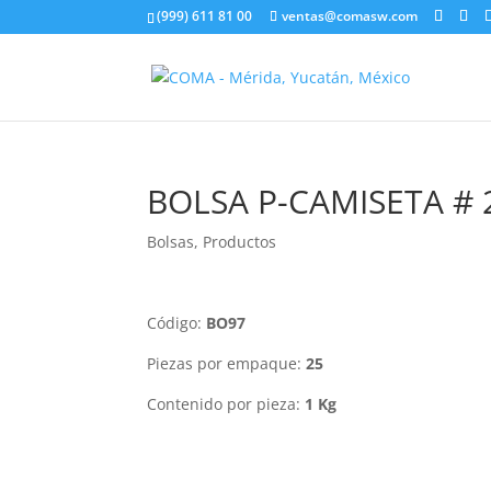
(999) 611 81 00
ventas@comasw.com
BOLSA P-CAMISETA # 
Bolsas
,
Productos
Código:
BO97
Piezas por empaque:
25
Contenido por pieza:
1 Kg