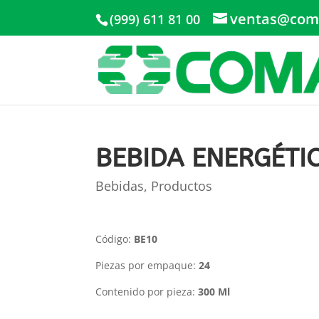
ventas@com
(999) 611 81 00
BEBIDA ENERGÉTIC
Bebidas
,
Productos
Código:
BE10
Piezas por empaque:
24
Contenido por pieza:
300 Ml