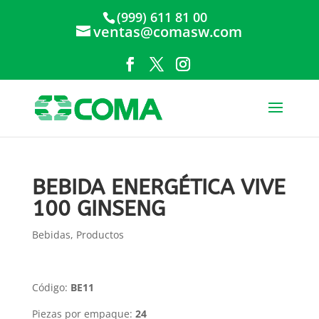
(999) 611 81 00
ventas@comasw.com
BEBIDA ENERGÉTICA VIVE
100 GINSENG
Bebidas
,
Productos
Código:
BE11
Piezas por empaque:
24