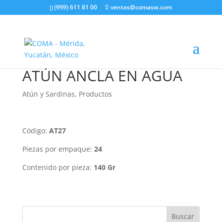
(999) 611 81 00
ventas@comasw.com
ATÚN ANCLA EN AGUA
Atún y Sardinas
,
Productos
Código:
AT27
Piezas por empaque:
24
Contenido por pieza:
140 Gr