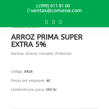
(999) 611 81 00
ventas@comasw.com
ARROZ PRIMA SUPER
EXTRA 5%
Harinas, Granos, Cereales
,
Productos
Código:
AR28
Piezas por empaque:
40
Contenido por pieza:
250 Gr