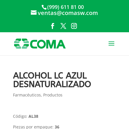
(999) 611 81 00
ventas@comasw.com
ALCOHOL LC AZUL
DESNATURALIZADO
Farmacéuticos
,
Productos
Código:
AL38
Piezas por empaque:
36