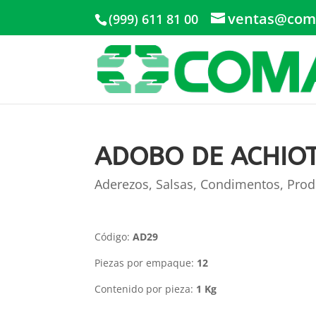
ventas@com
(999) 611 81 00
ADOBO DE ACHIOT
Aderezos, Salsas, Condimentos
,
Prod
Código:
AD29
Piezas por empaque:
12
Contenido por pieza:
1 Kg