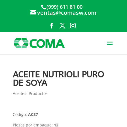
(999) 611 81 00
ventas@comasw.com
ACEITE NUTRIOLI PURO
DE SOYA
Aceites
,
Productos
Código:
AC37
Piezas por empaque:
12